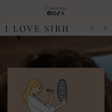
Aller
Subscribe
au
contenu
I LOVE SIRH
M