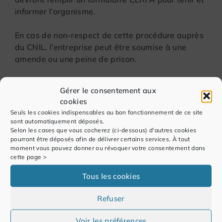
informer l’organisme.
En cas de non-respect de cette procédure auprès
du CNIL, l’entreprise peut être soumise à une
amende ou une peine de prison.
Pour conclure, le choix d’un dispositif de pointage
Gérer le consentement aux
doit être minutieux. Il faut donc prendre le temps
cookies
de sélectionner un appareil adapté à la structure.
Seuls les cookies indispensables au bon fonctionnement de ce site
Il ne faut en conséquence pas hésiter à faire un
sont automatiquement déposés.
état des lieux des besoins de la société. Lors
Selon les cases que vous cocherez (ci-dessous) d'autres cookies
pourront être déposés afin de délivrer certains services. À tout
d’une recherche de fournisseurs, il est conseillé de
moment vous pouvez donner ou révoquer votre consentement dans
faire jouer la concurrence et de demander
cette page >
plusieurs devis.
Tous les cookies
Refuser
Voir les préférences