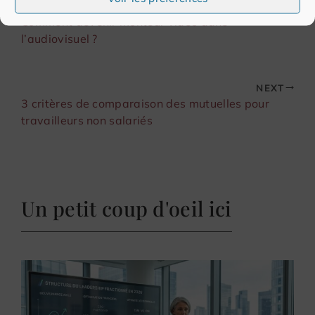
PREVIOUS
Comment devenir monteur vidéo dans
l’audiovisuel ?
NEXT
3 critères de comparaison des mutuelles pour
travailleurs non salariés
Un petit coup d'oeil ici