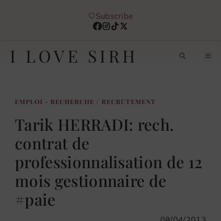
Aller
Subscribe
au
contenu
I LOVE SIRH
M
EMPLOI - RECHERCHE
/
RECRUTEMENT
Tarik HERRADI: rech.
contrat de
professionnalisation de 12
mois gestionnaire de
#paie
08/04/2013