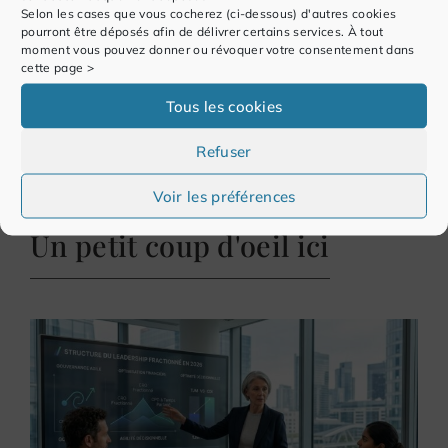
#JeSuisCharlie (le 12/01/2015)
Selon les cases que vous cocherez (ci-dessous) d'autres cookies
pourront être déposés afin de délivrer certains services. À tout
moment vous pouvez donner ou révoquer votre consentement dans
cette page >
NEXT
229ème revue #Paie #RH #GRH & #SIRH (du
Tous les cookies
19/01/2015)
Refuser
Voir les préférences
Un petit coup d'oeil ici