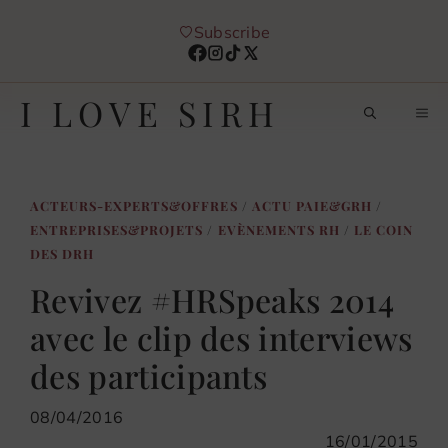
Aller
Subscribe
au
contenu
I LOVE SIRH
M
ACTEURS-EXPERTS&OFFRES
/
ACTU PAIE&GRH
/
ENTREPRISES&PROJETS
/
EVÈNEMENTS RH
/
LE COIN
DES DRH
Revivez #HRSpeaks 2014
avec le clip des interviews
des participants
08/04/2016
16/01/2015