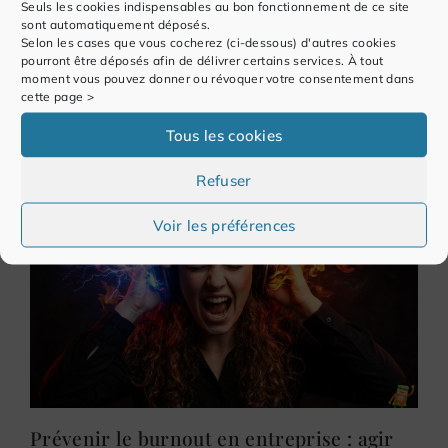
Seuls les cookies indispensables au bon fonctionnement de ce site
sont automatiquement déposés.
Directive Transparence Salariale : Ce qui
Selon les cases que vous cocherez (ci-dessous) d'autres cookies
change pour la gestion de la Paie et des
pourront être déposés afin de délivrer certains services. À tout
moment vous pouvez donner ou révoquer votre consentement dans
RH
cette page >
Tous les cookies
Refuser
Voir les préférences
Prévenir le burnout en entreprise : agir