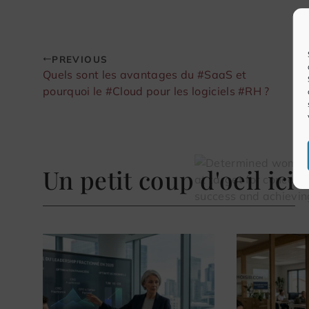
PREVIOUS
Quels sont les avantages du #SaaS et
pourquoi le #Cloud pour les logiciels #RH ?
Un petit coup d'oeil ici