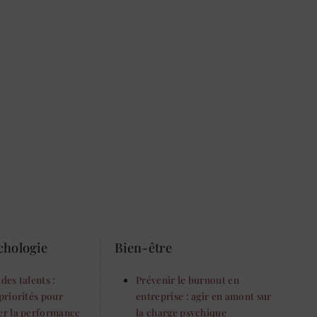
chologie
Bien-être
des talents :
Prévenir le burnout en
priorités pour
entreprise : agir en amont sur
er la performance
la charge psychique