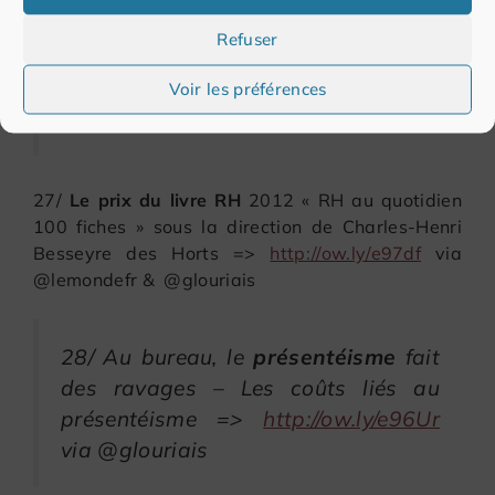
26/
Le prix du livre RH
2012 : « Lost
Refuser
in Management », de François Dupuy
=>
http://ow.ly/e97yZ
via @glouriais
Voir les préférences
sur @lemondefr
27/
Le prix du livre RH
2012 « RH au quotidien
100 fiches » sous la direction de Charles-Henri
Besseyre des Horts =>
http://ow.ly/e97df
via
@lemondefr & @glouriais
28/ Au bureau, le
présentéisme
fait
des ravages – Les coûts liés au
présentéisme =>
http://ow.ly/e96Ur
via @glouriais