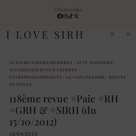
Aller
Subscribe
au
contenu
I LOVE SIRH
M
ACTEURS-EXPERTS&OFFRES
/
ACTU PAIE&GRH
/
AVIS&RESSOURCES D'EXPERTS
/
ENTREPRISES&PROJETS
/
LE COIN DES DRH
/
REVUES
DE VEILLE
118ème revue #Paie #RH
#GRH & #SIRH (du
15/10/2012)
16/04/2014