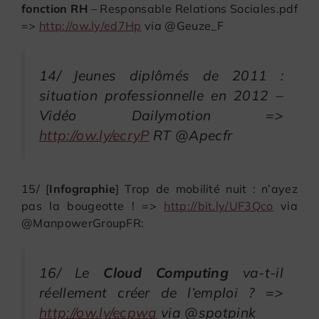
fonction RH
– Responsable Relations Sociales.pdf
=>
http://ow.ly/ed7Hp
via @Geuze_F
14/ Jeunes diplômés de 2011 :
situation professionnelle en 2012 –
Vidéo Dailymotion =>
http://ow.ly/ecryP
RT @Apecfr
15/ [
Infographie
] Trop de mobilité nuit : n’ayez
pas la bougeotte ! =>
http://bit.ly/UF3Qco
via
@ManpowerGroupFR:
16/ Le
Cloud Computing
va-t-il
réellement créer de l’emploi ? =>
http://ow.ly/ecpwa
via @spotpink