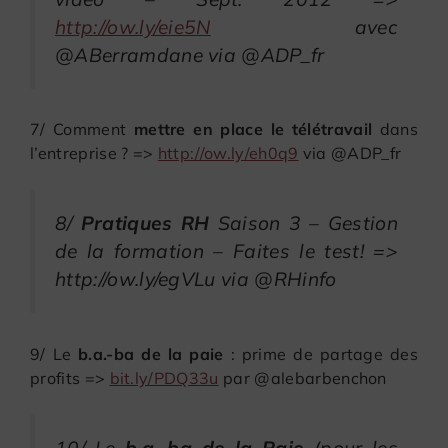
http://ow.ly/eie5N
avec
@ABerramdane via @ADP_fr
7/ Comment
mettre en place le télétravail
dans
l’entreprise ? =>
http://ow.ly/eh0q9
via @ADP_fr
8/
Pratiques RH
Saison 3 – Gestion
de la formation – Faites le test! =>
http://ow.ly/egVLu via @RHinfo
9/ Le
b.a.-ba de la paie
: prime de partage des
profits =>
bit.ly/PDQ33u
par @alebarbenchon