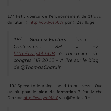
17/ Petit aperçu de l’environnement de #travail
du futur =>
http://ow.ly/eb8tY
par @Zevillage
18/
SuccessFactors
lance «
Confessions RH » =>
http://ow.ly/eb5OB
à l’occasion du
congrès HR 2012 – A lire sur le blog
de @ThomasChardin
19/ Speed to learning speed to business… Quel
avenir pour le
plan de formation
? Par Michel
Diaz =>
http://ow.ly/e9MiY
via @ParlonsRH