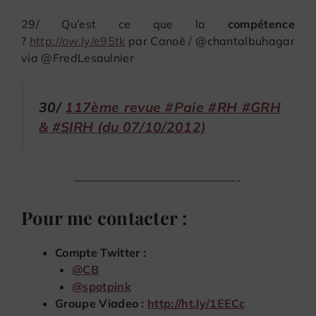
29/ Qu’est ce que la
compétence
?
http://ow.ly/e95tk
par Canoë / @chantalbuhagar
via @FredLesaulnier
30/
117ème revue #Paie #RH #GRH
& #SIRH (du 07/10/2012)
——————————————-
Pour me contacter :
Compte Twitter :
@
CB
@
spotpink
Groupe Viadeo :
http://ht.ly/1EECc