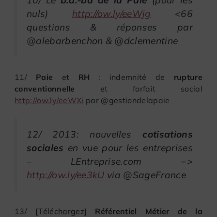
10/ Le
b.a.-ba de la Paie
(pour les
nuls)
http://ow.ly/eeWjg
<66
questions & réponses par
@alebarbenchon & @dclementine
11/
Paie
et
RH
: indemnité de
rupture
conventionnelle
et forfait social
http://ow.ly/eeWXi
par @gestiondelapaie
12/ 2013: nouvelles
cotisations
sociales
en vue pour les entreprises
– LEntreprise.com =>
http://ow.ly/ee3kU
via @SageFrance
13/ [Téléchargez]
Référentiel Métier de la