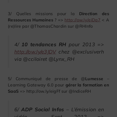
3/ Quelles missions pour la
Direction des
Ressources Humaines
? =>
http://ow.ly/eiDq7
< A
(re)lire par @ThomasChardin sur @RHInfo
4/
10 tendances RH
pour 2013 =>
http://ow.ly/e3JDV
chez @exclusiverh
via @cciloiret @Lynx_RH
5/ Communiqué de presse de @
Lumesse
–
Learning Gateway 6.0 pour
gérer la formation en
SaaS
=> http://ow.ly/eigFf sur @IndiceRH
6/
ADP Social Infos
– L’émission en
vidéo – Sept. 2012 =>