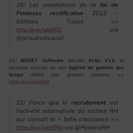
20/ Les orientations de la
loi de
Finances rectificative
2012 –
Editions Tissot =>
http://ow.ly/e9fOJ
via
@actudroitsocial
21/
BODET Software
dévoile
Kelio V12
, la
nouvelle version de son
logiciel de gestion des
temps
dédié aux grands comptes +>
http://ow.ly/e9g9l
22/ Parce que le
recrutement
est
l’activité externalisée du secteur RH
qui connaît la + belle croissance =>
http://ow.ly/e9fRp
via @ParlonsRH