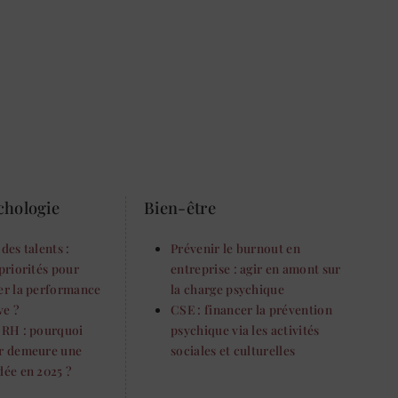
chologie
Bien-être
des talents :
Prévenir le burnout en
priorités pour
entreprise : agir en amont sur
er la performance
la charge psychique
ve ?
CSE : financer la prévention
 RH : pourquoi
psychique via les activités
r demeure une
sociales et culturelles
dée en 2025 ?