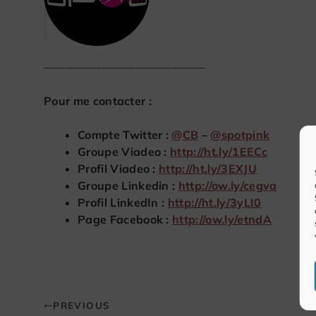
——————————————
Pour me contacter :
Compte Twitter :
@
CB
–
@
spotpink
Groupe Viadeo :
http://ht.ly/1EECc
Profil Viadeo :
http://ht.ly/3EXJU
Groupe Linkedin :
http://ow.ly/cegva
Profil LinkedIn :
http://ht.ly/3yLI0
Page Facebook :
http://ow.ly/etndA
PREVIOUS