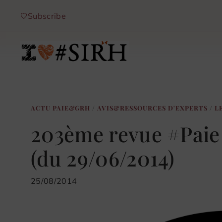
Aller
Subscribe
au
contenu
ACTU PAIE&GRH
/
AVIS&RESSOURCES D'EXPERTS
/
L
203ème revue #Pai
(du 29/06/2014)
25/08/2014