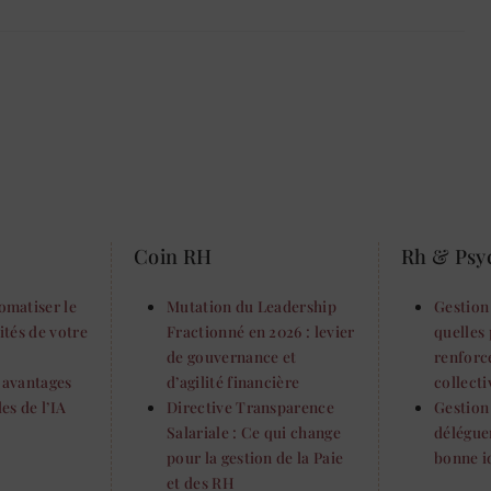
Coin RH
Rh & Psy
matiser le
Mutation du Leadership
Gestion 
vités de votre
Fractionné en 2026 : levier
quelles 
de gouvernance et
renforc
s avantages
d’agilité financière
collecti
es de l’IA
Directive Transparence
Gestion
Salariale : Ce qui change
délégue
pour la gestion de la Paie
bonne i
et des RH