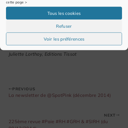
cette page >
Avec BDES online (www.bdes-online.fr), les
Editions Tissot
proposent justement une solution
Tous les cookies
informatique clé en mains pour installer sa
BDES
.
Refuser
Avec des fonctionnalités telles que la possibilité
de notifier en un clic chaque mise à jour aux
Voir les préférences
représentants du personnel.
Juliette Lorthoy,
Editions Tissot
PREVIOUS
La newsletter de @SpotPink (décembre 2014)
NEXT
225ème revue #Paie #RH #GRH & #SIRH (du