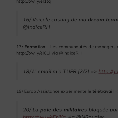
http://ow.ly/eI1tq
16/ Voici le casting de ma
dream tea
@indiceRH
17/
Formation
– Les communautés de managers en
http://ow.ly/eI01i via @indiceRH
18/
L’ email
m’a TUER [2/2] =>
http://g
19/ Europ Assistance expérimente le
télétravail
=
20/ La
paie des militaires
bloquée par
http://ow.ly/eFNKq
via @NRoualec