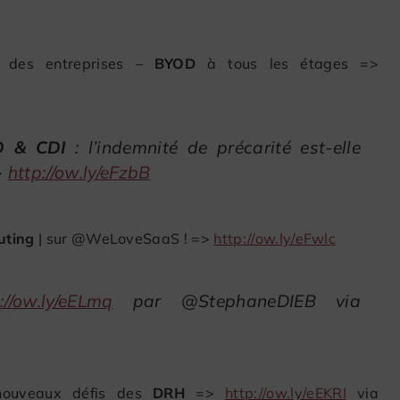
té des entreprises –
BYOD
à tous les étages =>
D & CDI
: l’indemnité de précarité est-elle
>
http://ow.ly/eFzbB
uting
| sur @WeLoveSaaS ! =>
http://ow.ly/eFwlc
://ow.ly/eELmq
par @StephaneDIEB via
s nouveaux défis des
DRH
=>
http://ow.ly/eEKRI
via