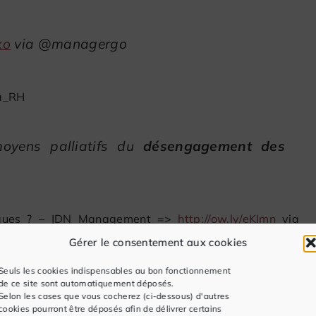
ko
via @managergo
a_RH
moyens palliatifs du
désengagement des
isques ? – JDN Management =>
http://ow.ly/eKImn
via
Gérer le consentement aux cookies
Seuls les cookies indispensables au bon fonctionnement
quoi tant de haine? =>
http://is.gd/4amKlZ
de ce site sont automatiquement déposés.
Selon les cases que vous cocherez (ci-dessous) d'autres
cookies pourront être déposés afin de délivrer certains