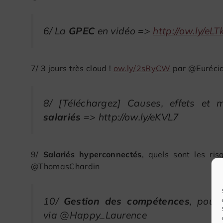
6/ La
GPEC
en vidéo =>
http://ow.ly/eLT
7/ 3 jours très cloud !
ow.ly/2sRyCW
par @Euréci
8/ [Téléchargez] Causes, effets et 
salariés
=> http://ow.ly/eKVL7
9/
Salariés hyperconnectés
, quels sont les r
@ThomasChardin
10/
Gestion des compétences
, pour
via @Happy_Laurence