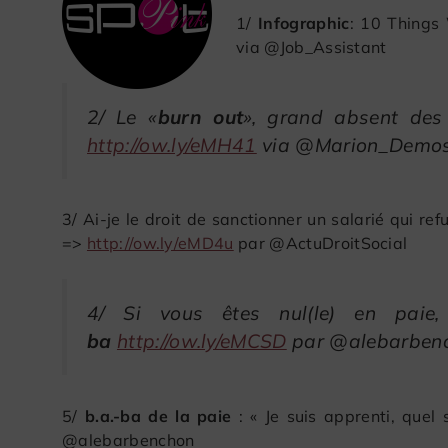
1/
Infographic
: 10 Things
via @Job_Assistant
2/ Le «
burn out
», grand absent de
http://ow.ly/eMH41
via @Marion_Demos
3/ Ai-je le droit de sanctionner un salarié qui re
=>
http://ow.ly/eMD4u
par @ActuDroitSocial
4/ Si vous êtes nul(le) en paie
ba
http://ow.ly/eMCSD
par @alebarben
5/
b.a.-ba de la paie
: « Je suis apprenti, que
@alebarbenchon