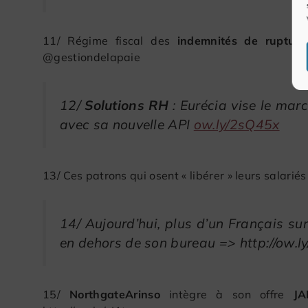
11/ Régime fiscal des
indemnités de rupture
@gestiondelapaie
12/
Solutions RH
: Eurécia vise le ma
avec sa nouvelle API
ow.ly/2sQ45x
13/ Ces patrons qui osent « libérer » leurs salarié
14/ Aujourd’hui, plus d’un Français su
en dehors de son bureau => http://ow.l
15/
NorthgateArinso
intègre à son offre
J