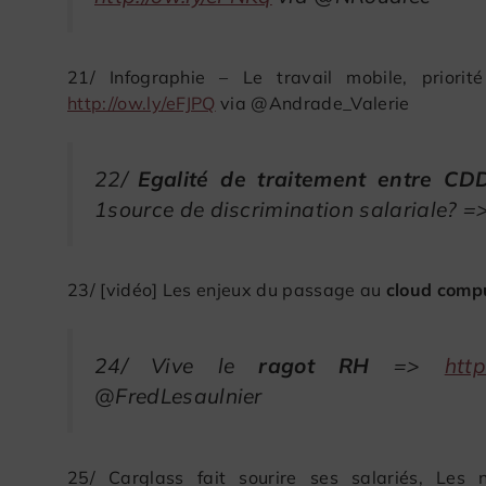
21/ Infographie – Le travail mobile, priori
http://ow.ly/eFJPQ
via @Andrade_Valerie
22/
Egalité de traitement entre CD
1source de discrimination salariale? =
23/ [vidéo] Les enjeux du passage au
cloud comp
24/ Vive le
ragot RH
=>
http
@FredLesaulnier
25/ Carglass fait sourire ses salariés, Le