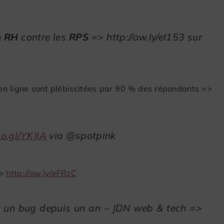
m RH
contre les
RPS
=> http://ow.ly/eI153 sur
 ligne sont plébiscitées par 90 % des répondants =>
oo.gl/YKJIA
via @spotpink
>
http://ow.ly/eFRzC
 un bug depuis un an – JDN web & tech =>