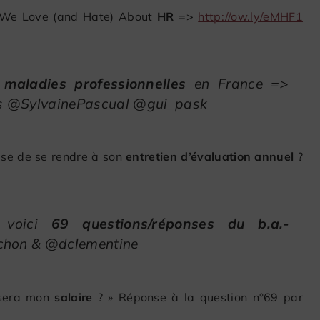
 We Love (and Hate) About
HR
=>
http://ow.ly/eMHF1
s
maladies professionnelles
en France =>
 @SylvainePascual @gui_pask
fuse de se rendre à son
entretien d’évaluation annuel
?
, voici
69 questions/réponses du b.a.-
chon & @dclementine
l sera mon
salaire
? » Réponse à la question n°69 par