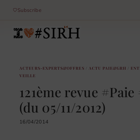
Aller
Subscribe
au
contenu
ACTEURS-EXPERTS&OFFRES
/
ACTU PAIE&GRH
/
ENT
VEILLE
121ème revue #Pai
(du 05/11/2012)
16/04/2014