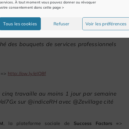
services. À tout moment vous pouvez donner ou révoquer
votre consentement dans cette page >
 conventionnelle en paie
=>
http://ow.ly/eIUdg
par
Tous les cookies
Refuser
Voir les préférences
rché des bouquets de services professionnels
s =>
http://ow.ly/eIQ8f
r cinq travaille au moins 1 jour par semaine
y/eI7Gx sur @indiceRH avec @Zevillage cité
AM
, la plateforme sociale de
Success Factors =
>