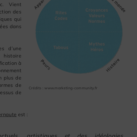
c. Vient
ction des
riques qui
tées dans
es d’une
histoire
fication à
ionnement
n plus de
ormes de
Crédits : www.marketing-community.fr
cessus de
ternaute
est :
ctuels, artistiques et des idéologies