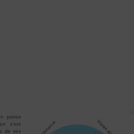
’on pense
on s’est
re de ses