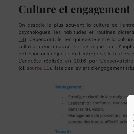
Culture et engagement
On associe le plus souvent la culture de l’entr
psychologues, les habitudes et routines dicter
14
)
.
Cependant, le lien qui existe entre la cultur
collaborateur engagé se distingue par l’
impli
adhésion aux objectifs de l’entreprise, le tout as
L’enquête réalisée en 2016 par L’observatoire
(cf.
source 11
), liste des leviers d’engagement très 