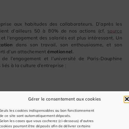
eprise aux habitudes des collaborateurs. D’après les
aient d’ailleurs 50 à 80% de nos actions (cf.
source
e et l’engagement des salariés est plus intéressant. Un
cation
dans son travail, son enthousiasme, et son
sorti d’un attachement
émotionnel
.
 de l’engagement et l’université de Paris-Dauphine
liés à la culture d’entreprise :
Gérer le consentement aux cookies
Seuls les cookies indispensables au bon fonctionnement
de ce site sont automatiquement déposés.
Selon les cases que vous cocherez (ci-dessous) d'autres
cookies pourront être déposés afin de délivrer certains