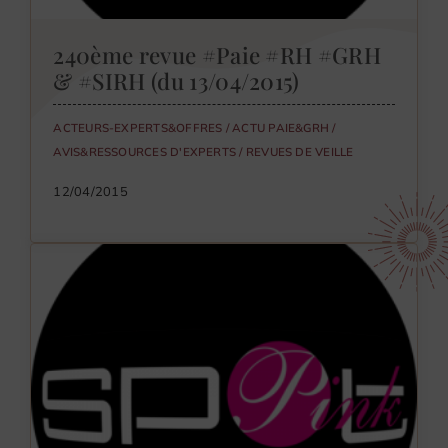
240ème revue #Paie #RH #GRH
& #SIRH (du 13/04/2015)
ACTEURS-EXPERTS&OFFRES
/
ACTU PAIE&GRH
/
AVIS&RESSOURCES D'EXPERTS
/
REVUES DE VEILLE
12/04/2015