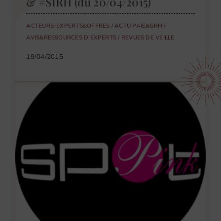
& #SIRH (du 20/04/2015)
ACTEURS-EXPERTS&OFFRES
/
ACTU PAIE&GRH
/
AVIS&RESSOURCES D'EXPERTS
/
REVUES DE VEILLE
19/04/2015