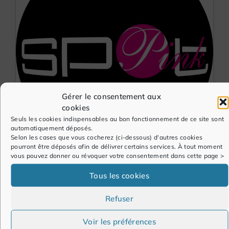
Gérer le consentement aux
cookies
Seuls les cookies indispensables au bon fonctionnement de ce site sont
automatiquement déposés.
Selon les cases que vous cocherez (ci-dessous) d'autres cookies
237ème revue #Paie #RH #GRH
pourront être déposés afin de délivrer certains services. À tout moment
& #SIRH (du 23/03/2015)
vous pouvez donner ou révoquer votre consentement dans cette page >
Tous les cookies
ACTEURS-EXPERTS&OFFRES
/
ACTU PAIE&GRH
/
AVIS&RESSOURCES D'EXPERTS
/
REVUES DE VEILLE
Refuser
22/03/2015
Voir les préférences