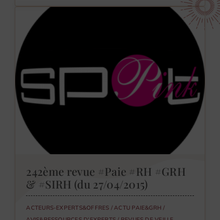
242ème revue #Paie #RH #GRH
& #SIRH (du 27/04/2015)
ACTEURS-EXPERTS&OFFRES
/
ACTU PAIE&GRH
/
AVIS&RESSOURCES D'EXPERTS
/
REVUES DE VEILLE