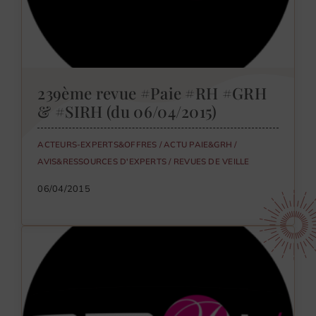
239ème revue #Paie #RH #GRH
& #SIRH (du 06/04/2015)
ACTEURS-EXPERTS&OFFRES
/
ACTU PAIE&GRH
/
AVIS&RESSOURCES D'EXPERTS
/
REVUES DE VEILLE
06/04/2015