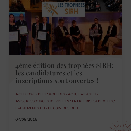
4ème édition des trophées SIRH:
les candidatures et les
inscriptions sont ouvertes !
ACTEURS-EXPERTS&OFFRES
/
ACTU PAIE&GRH
/
AVIS&RESSOURCES D'EXPERTS
/
ENTREPRISES&PROJETS
/
EVÈNEMENTS RH
/
LE COIN DES DRH
04/05/2015