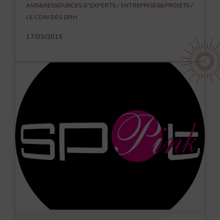
AVIS&RESSOURCES D'EXPERTS
/
ENTREPRISES&PROJETS
/
LE COIN DES DRH
17/03/2015