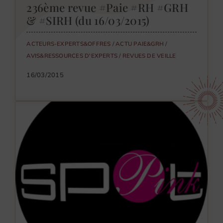
236ème revue #Paie #RH #GRH
& #SIRH (du 16/03/2015)
ACTEURS-EXPERTS&OFFRES
/
ACTU PAIE&GRH
/
AVIS&RESSOURCES D'EXPERTS
/
REVUES DE VEILLE
16/03/2015