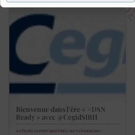
Bienvenue dans l’ère « #DSN
Ready » avec @CegidSIRH
ACTEURS-EXPERTS&OFFRES
/
ACTU PAIE&GRH
/