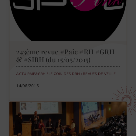
243ème revue #Paie #RH #GRH
& #SIRH (du 15/05/2015)
ACTU PAIE&GRH
/
LE COIN DES DRH
/
REVUES DE VEILLE
14/06/2015