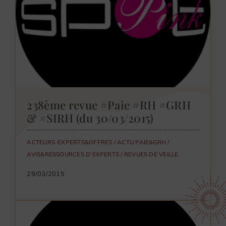
238ème revue #Paie #RH #GRH
& #SIRH (du 30/03/2015)
ACTEURS-EXPERTS&OFFRES
/
ACTU PAIE&GRH
/
AVIS&RESSOURCES D'EXPERTS
/
REVUES DE VEILLE
29/03/2015