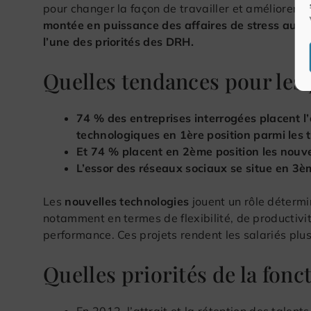
pour changer la façon de travailler et améliorer 
montée en puissance des affaires de stress au tr
l’une des priorités des DRH.
Quelles tendances pour les
74 % des entreprises interrogées placen
technologiques en 1ère position parmi les
Et 74 % placent en 2ème position les nouv
L’essor des réseaux sociaux se situe en 3è
Les
nouvelles technologies
jouent un rôle détermi
notamment en termes de flexibilité, de productivit
performance. Ces projets rendent les salariés plus
Quelles priorités de la fonc
En 2012, l’attrait et la rétention des talents