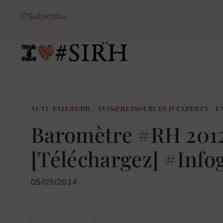
Aller
Subscribe
au
contenu
ACTU PAIE&GRH
/
AVIS&RESSOURCES D'EXPERTS
/
E
Baromètre #RH 201
[Téléchargez] #Info
05/09/2014