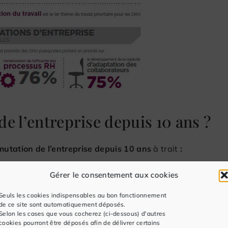
e l’entreprise depuis 10 ans ?
mutation de l’entreprise depuis 10 ans
à trait
:
u collaboratif (avis de 74% des répondants).
Gérer le consentement aux cookies
Seuls les cookies indispensables au bon fonctionnement
l (70 %).
de ce site sont automatiquement déposés.
Selon les cases que vous cocherez (ci-dessous) d'autres
s nouvelles technologies constituent une opportunité
cookies pourront être déposés afin de délivrer certains