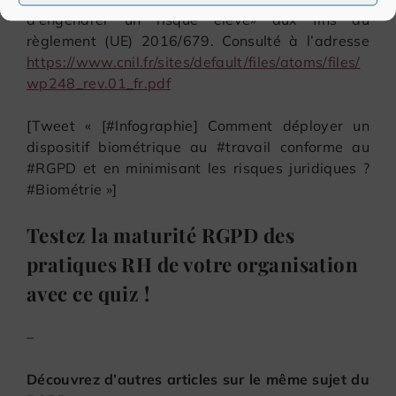
d’engendrer un risque élevé» aux fins du
règlement (UE) 2016/679. Consulté à l’adresse
https://www.cnil.fr/sites/default/files/atoms/files/
wp248_rev.01_fr.pdf
[Tweet « [#Infographie] Comment déployer un
dispositif biométrique au #travail conforme au
#RGPD et en minimisant les risques juridiques ?
#Biométrie »]
Testez la maturité RGPD des
pratiques RH de votre organisation
avec ce quiz !
–
Découvrez d’autres articles sur le même sujet du