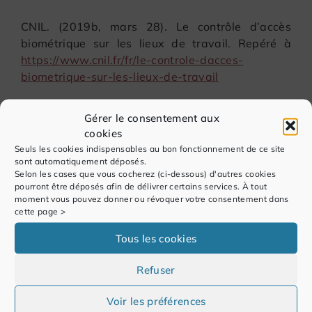
CNIL. (2019b, mars 28). Le contrôle d’accès
biométrique sur les lieux de travail. Repéré à
https://www.cnil.fr/fr/le-controle-dacces-
biometrique-sur-les-lieux-de-travail
CNIL. (s. d.-a). Comment déposer une plainte en
Gérer le consentement aux
ligne relative au travail?? Consulté à l’adresse
cookies
https://www.cnil.fr/fr/plaintes/travail
Seuls les cookies indispensables au bon fonctionnement de ce site
sont automatiquement déposés.
Selon les cases que vous cocherez (ci-dessous) d'autres cookies
CNIL. (s. d.-c). Norme simplifiée NS-046?: gestion
pourront être déposés afin de délivrer certains services. À tout
du personnel. Consulté le 17 novembre 2005, à
moment vous pouvez donner ou révoquer votre consentement dans
l’adresse https://www.cnil.fr/fr/declaration/ns-
cette page >
046-gestion-du-personnel
Tous les cookies
G29. (2017, octobre 4). Lignes directrices
Refuser
concernant l’analyse d’impact relative à la
protection des données (AIPD) et la manière de
Voir les préférences
déterminer si le traitement est «susceptible