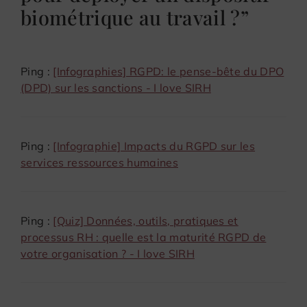
biométrique au travail ?”
Ping :
[Infographies] RGPD: le pense-bête du DPO
(DPD) sur les sanctions - I love SIRH
Ping :
[Infographie] Impacts du RGPD sur les
services ressources humaines
Ping :
[Quiz] Données, outils, pratiques et
processus RH : quelle est la maturité RGPD de
votre organisation ? - I love SIRH