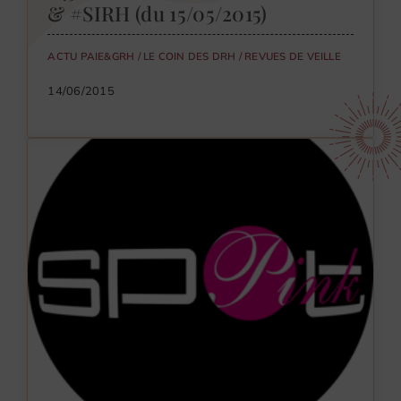
& #SIRH (du 15/05/2015)
ACTU PAIE&GRH
/
LE COIN DES DRH
/
REVUES DE VEILLE
14/06/2015