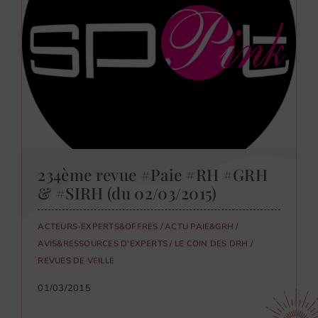
234ème revue #Paie #RH #GRH
& #SIRH (du 02/03/2015)
ACTEURS-EXPERTS&OFFRES
/
ACTU PAIE&GRH
/
AVIS&RESSOURCES D'EXPERTS
/
LE COIN DES DRH
/
REVUES DE VEILLE
01/03/2015