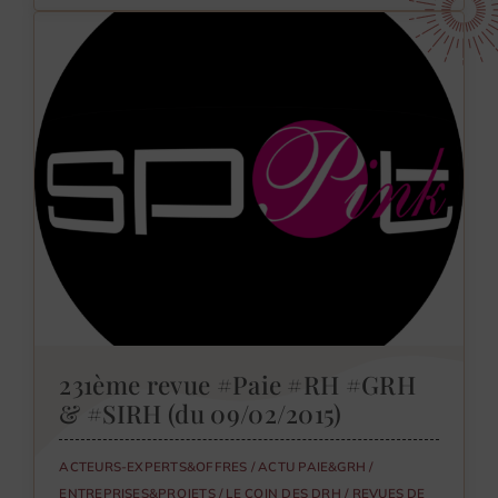
231ème revue #Paie #RH #GRH
& #SIRH (du 09/02/2015)
ACTEURS-EXPERTS&OFFRES
/
ACTU PAIE&GRH
/
ENTREPRISES&PROJETS
/
LE COIN DES DRH
/
REVUES DE