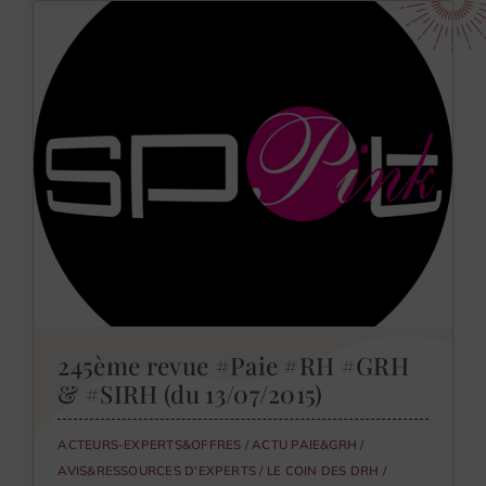
245ème revue #Paie #RH #GRH
& #SIRH (du 13/07/2015)
ACTEURS-EXPERTS&OFFRES
/
ACTU PAIE&GRH
/
AVIS&RESSOURCES D'EXPERTS
/
LE COIN DES DRH
/