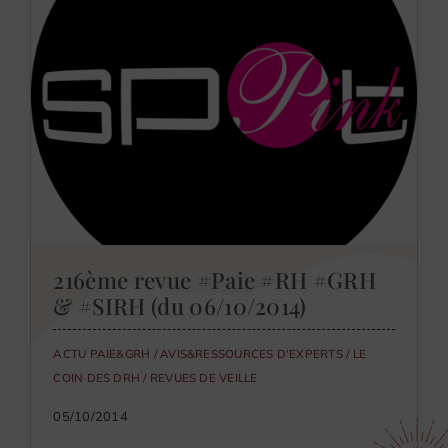
216ème revue #Paie #RH #GRH
& #SIRH (du 06/10/2014)
ACTU PAIE&GRH
/
AVIS&RESSOURCES D'EXPERTS
/
LE
COIN DES DRH
/
REVUES DE VEILLE
05/10/2014