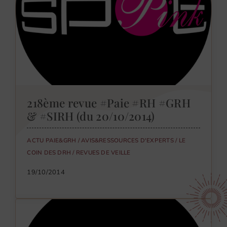
218ème revue #Paie #RH #GRH
& #SIRH (du 20/10/2014)
ACTU PAIE&GRH
/
AVIS&RESSOURCES D'EXPERTS
/
LE
COIN DES DRH
/
REVUES DE VEILLE
19/10/2014