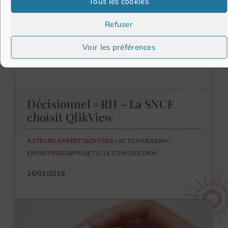
Tous les cookies
Refuser
Voir les préférences
Décisionnel #RH – La SNCF
choisit QlikView
ACTEURS-EXPERTS&OFFRES
/
ACTU PAIE&GRH
/
ENTREPRISES&PROJETS
/
LE COIN DES DRH
26/01/2016