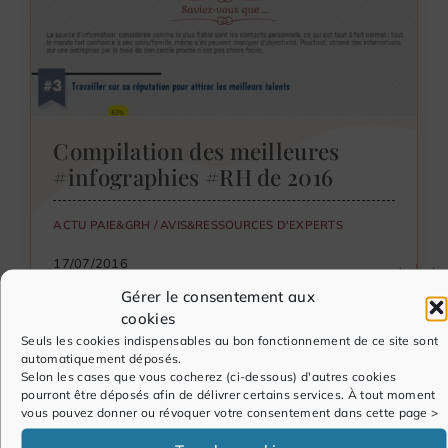
Compilation des meilleures
#infographies #RH de 2016
ACTU PAIE&GRH
/
AVIS&RESSOURCES D'EXPERTS
17/07/2016
Gérer le consentement aux
cookies
Seuls les cookies indispensables au bon fonctionnement de ce site sont
automatiquement déposés.
Selon les cases que vous cocherez (ci-dessous) d'autres cookies
pourront être déposés afin de délivrer certains services. À tout moment
vous pouvez donner ou révoquer votre consentement dans cette page >