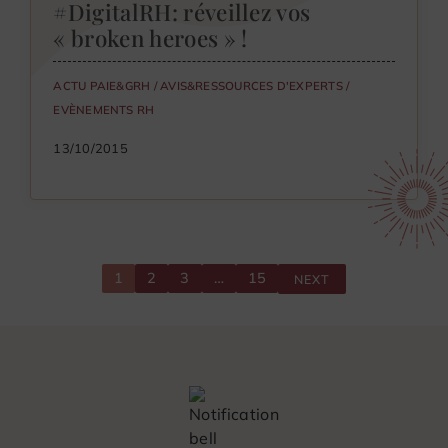
#DigitalRH: réveillez vos
« broken heroes » !
ACTU PAIE&GRH
/
AVIS&RESSOURCES D'EXPERTS
/
EVÈNEMENTS RH
13/10/2015
1
2
3
…
15
NEXT