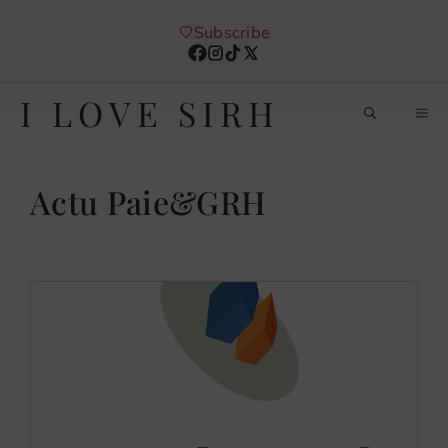
Aller
Subscribe
au
contenu
I LOVE SIRH
M
Actu Paie&GRH