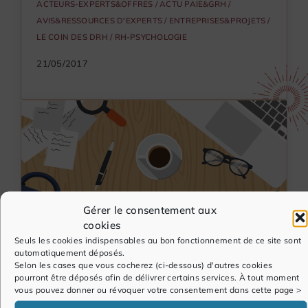
ACTEURS-EXPERTS&OFFRES
/
ACTU PAIE&GRH
/
AVIS&RESSOURCES D'EXPERTS
/
ENTREPRISES&PROJETS
/
LE COIN DES DRH
/
RH-PSYCHOLOGIE
21/05/2017
Gérer le consentement aux
cookies
Seuls les cookies indispensables au bon fonctionnement de ce site sont
automatiquement déposés.
Selon les cases que vous cocherez (ci-dessous) d'autres cookies
pourront être déposés afin de délivrer certains services. À tout moment
vous pouvez donner ou révoquer votre consentement dans cette page >