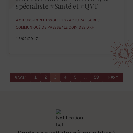
spécialiste #Santé et #QVT
ACTEURS-EXPERTS&OFFRES
/
ACTU PAIE&GRH
/
COMMUNIQUÉ DE PRESSE
/
LE COIN DES DRH
15/02/2017
1
2
3
4
5
…
59
BACK
NEXT
Envie de participer à mon blog ?