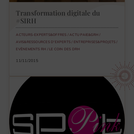
Transformation digitale du
#SIRH
ACTEURS-EXPERTS&OFFRES
/
ACTU PAIE&GRH
/
AVIS&RESSOURCES D'EXPERTS
/
ENTREPRISES&PROJETS
/
EVÈNEMENTS RH
/
LE COIN DES DRH
11/11/2015