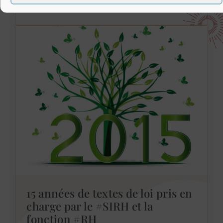
15 années de textes de loi pris en
charge par le #SIRH et la
fonction #RH