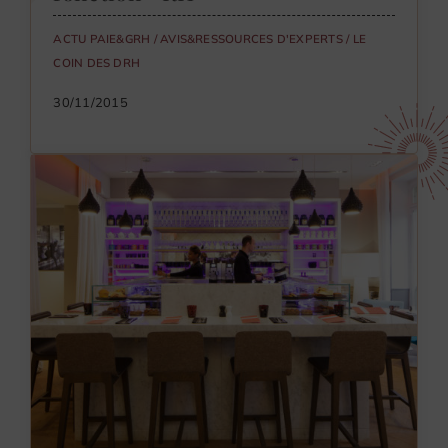
ACTU PAIE&GRH
/
AVIS&RESSOURCES D'EXPERTS
/
LE
COIN DES DRH
30/11/2015