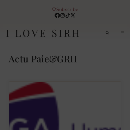
Aller
Subscribe
au
contenu
I LOVE SIRH
M
Actu Paie&GRH