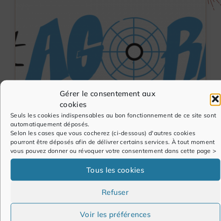
Gérer le consentement aux
cookies
Seuls les cookies indispensables au bon fonctionnement de ce site sont
automatiquement déposés.
Selon les cases que vous cocherez (ci-dessous) d'autres cookies
pourront être déposés afin de délivrer certains services. À tout moment
Transformation digitale du
vous pouvez donner ou révoquer votre consentement dans cette page >
#SIRH & convergence DRH DSI
Tous les cookies
ACTU PAIE&GRH
/
AVIS&RESSOURCES D'EXPERTS
/
Refuser
EVÈNEMENTS RH
/
LE COIN DES DRH
Voir les préférences
07/12/2015