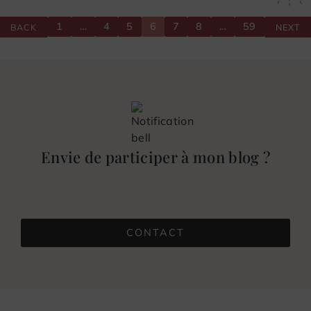
1
…
4
5
6
7
8
…
59
BACK
NEXT
Envie de participer à mon blog ?
CONTACT