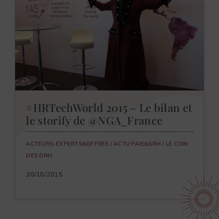
#HRTechWorld 2015 – Le bilan et
le storify de @NGA_France
ACTEURS-EXPERTS&OFFRES
/
ACTU PAIE&GRH
/
LE COIN
DES DRH
30/10/2015